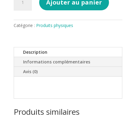
Ajouter au panier
de
l
Jeu
t
des
e
7
Catégorie :
Produits physiques
r
familles
n
sur
a
les
t
Description
règles
i
de
v
Informations complémentaires
la
e
Avis (0)
Purification
:
(Tahara)
Produits similaires