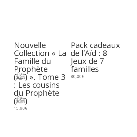
Nouvelle
Pack cadeaux
Collection « La
de l’Aïd : 8
Famille du
Jeux de 7
Prophète
familles
(ﷺ) ». Tome 3
80,00
€
: Les cousins
du Prophète
(ﷺ)
15,90
€