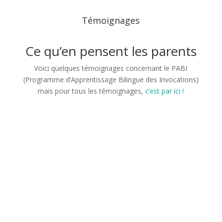
Témoignages
Ce qu’en pensent les parents
Voici quelques témoignages concernant le PABI
(Programme d’Apprentissage Bilingue des Invocations)
mais pour tous les témoignages,
c’est par ici !
« Je n’aurais réellement pas pu imaginer
mieux pour faire apprendre les invocations à
mes enfants… »
Je suis pourtant d’une nature créative, mais là tout se
complète à merveille Allahouma barik. Le darsanimé,
puis le livret, le petit jeu qui redonne encore plus