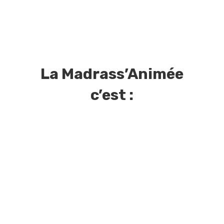
3
La Madrass’Animée
c’est :
Des Conseils
Des méthodes issues de la Sunna de
notre Prophète Muhammmad (Paix
et Salut sur lui) et des dernières