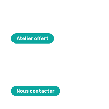
éducatifs religieux en ligne!
Des darsanimés, des manuels d’activités
pour un apprentissage de la foi dans la
joie !
Atelier offert
Écoles/Associations
Profitez de programmes ludiques et de
qualité pour vos élèves à un prix défiant
toute concurrence, faites nous part de
votre projet !
Nous contacter