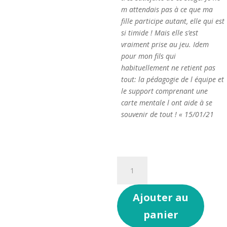
m attendais pas à ce que ma
fille participe autant, elle qui est
si timide ! Mais elle s’est
vraiment prise au jeu. Idem
pour mon fils qui
habituellement ne retient pas
tout: la pédagogie de l équipe et
le support comprenant une
carte mentale l ont aide à se
souvenir de tout ! « 15/01/21
quantité
Alternative:
de
Stage
Ajouter au
Création
d'un
panier
Darsanimé