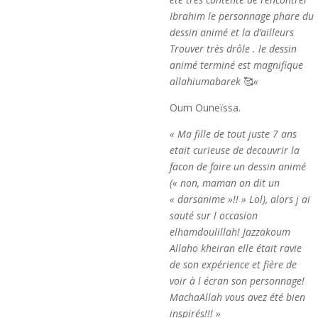
Ibrahim le personnage phare du
dessin animé et la d’ailleurs
Trouver très drôle . le dessin
animé terminé est magnifique
allahiumabarek
🥰
«
Oum Ouneïssa.
« Ma fille de tout juste 7 ans
etait curieuse de decouvrir la
facon de faire un dessin animé
(« non, maman on dit un
« darsanime »!! » Lol), alors j ai
sauté sur l occasion
elhamdoulillah! Jazzakoum
Allaho kheiran elle était ravie
de son expérience et fière de
voir à l écran son personnage!
MachaAllah vous avez été bien
inspirés!!! »