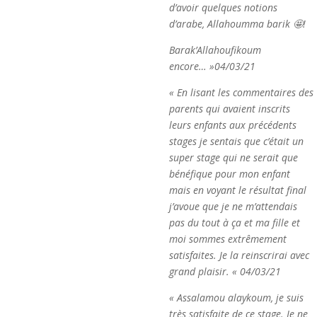
d’avoir quelques notions
d’arabe, Allahoumma barik
🤩
!
Barak’Allahoufikoum
encore… »04/03/21
« En lisant les commentaires des
parents qui avaient inscrits
leurs enfants aux précédents
stages je sentais que c’était un
super stage qui ne serait que
bénéfique pour mon enfant
mais en voyant le résultat final
j’avoue que je ne m’attendais
pas du tout à ça et ma fille et
moi sommes extrêmement
satisfaites. Je la reinscrirai avec
grand plaisir. « 04/03/21
« Assalamou alaykoum, je suis
très satisfaite de ce stage. Je ne